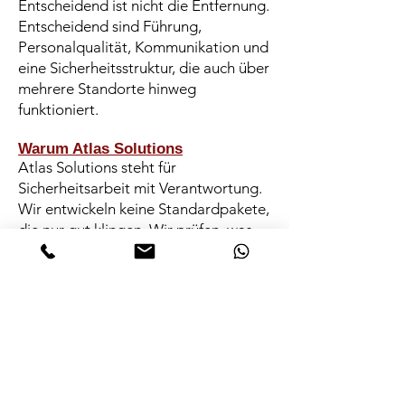
Entscheidend ist nicht die Entfernung.
Entscheidend sind Führung,
Personalqualität, Kommunikation und
eine Sicherheitsstruktur, die auch über
mehrere Standorte hinweg
funktioniert.
Warum Atlas Solutions
Atlas Solutions steht für
Sicherheitsarbeit mit Verantwortung.
Wir entwickeln keine Standardpakete,
die nur gut klingen. Wir prüfen, was
erforderlich ist, planen sauber und
setzen Maßnahmen professionell um.
Unsere Kunden profitieren von:
individuellen Sicherheitskonzepten
statt Pauschallösungen
operativer Erfahrung in
Unternehmens-, Objekt- und
Verlustprävention