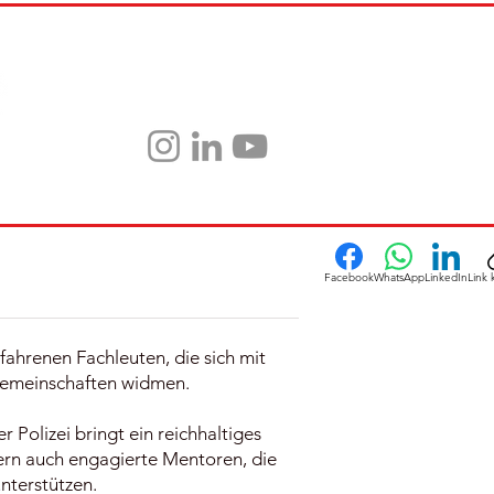
NTAKT
ÜBER UNS
Facebook
WhatsApp
LinkedIn
Link 
ahrenen Fachleuten, die sich mit
Gemeinschaften widmen.
Polizei bringt ein reichhaltiges
dern auch engagierte Mentoren, die
nterstützen.